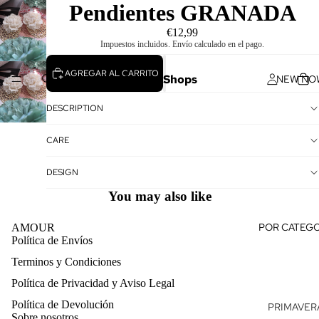
Pendientes GRANADA
€12,99
Impuestos incluidos. Envío calculado en el pago.
AGREGAR AL CARRITO
Amour Shops
NEW NO
DESCRIPTION
CARE
DESIGN
You may also like
POR CATEGO
AMOUR
Política de Envíos
Terminos y Condiciones
Política de reembolso
Política de Privacidad y Aviso Legal
Política de privacidad
Política de Devolución
Términos del servicio
PRIMAVERA
Sobre nosotros