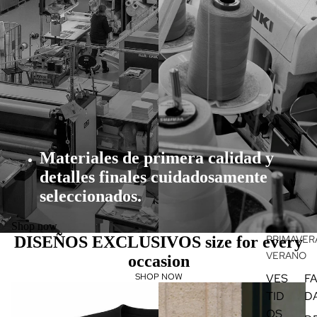
Materiales de primera calidad y
detalles finales cuidadosamente
seleccionados.
Shop now
PRIMAVERA
DISEÑOS EXCLUSIVOS size for every
VERANO
occasion
VES
F
SHOP NOW
TID
D
OS