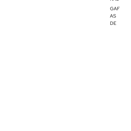
GAF
AS
DE
SOL
FRA
GAN
CIA
S
BEA
UTY
MÁS
ACC
ESO
RIO
S