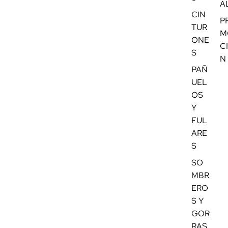
A
CIN
P
TUR
M
ONE
C
S
N
PAÑ
UEL
OS
Y
FUL
ARE
S
SO
MBR
ERO
S Y
GOR
RAS