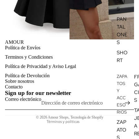
SET
S
PAN
TAL
ONE
S
AMOUR
Política de Envíos
SHO
Terminos y Condiciones
Política de reembolso
RT
Política de Privacidad y Aviso Legal
Política de privacidad
Política de Devolución
ZAPA
F
Términos del servicio
Sobre nosotros
TOS
G
Política de envío
Contacto
Y
C
Sign up for our newsletter
Información de contacto
ACC
Correo electrónico
S
Aviso legal
ESO
T
Política de cancelación
RIOS
J
© 2026
Amour Shops
,
Tecnología de Shopify
ZAP
Términos y políticas
A
ATO
R
S