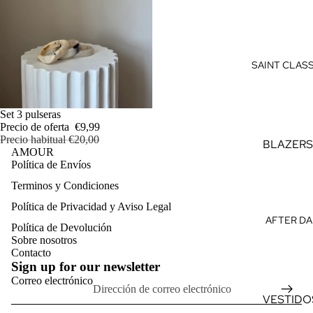
VERANO
VES
F
TID
D
OS
SAINT CLAS
D
MO
M
NOS
F
OFERTA
Set 3 pulseras
AGREGAR
CON
TI
Precio de oferta
€9,99
Precio habitual
€20,00
JUN
L
BLAZERS
AMOUR
TOS
Política de Envíos
TRAJES
TOP
Terminos y Condiciones
PANTAL
Política de reembolso
S
Política de Privacidad y Aviso Legal
SASTRE
Política de privacidad
AFTER DA
CAM
Política de Devolución
Términos del servicio
CAMISAS
Sobre nosotros
ISAS
PREMIU
Política de envío
Contacto
CAM
Sign up for our newsletter
Información de contacto
VESTIDO
Correo electrónico
ISET
ELEGAN
Aviso legal
AS
VESTIDO
S
Política de cancelación