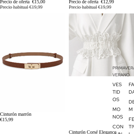
Precio de oferta
€15,00
Precio de oferta
€12,99
Precio habitual
€19,99
Precio habitual
€19,99
PRIMAVERA
VERANO
VES
F
TID
D
OS
D
MO
M
Cinturón marrón
NOS
AGREGAR
F
€15,99
CON
TI
Cinturón Corsé Elegance