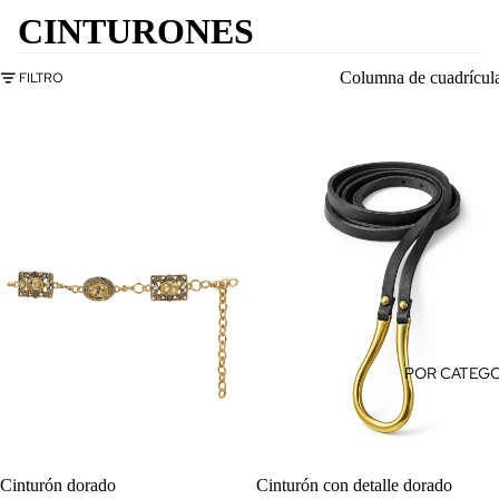
CINTURONES
Columna de cuadrícul
FILTRO
POR CATEGO
OFERTA
Cinturón dorado
OFERTA
Cinturón con detalle dorado
AGREGAR