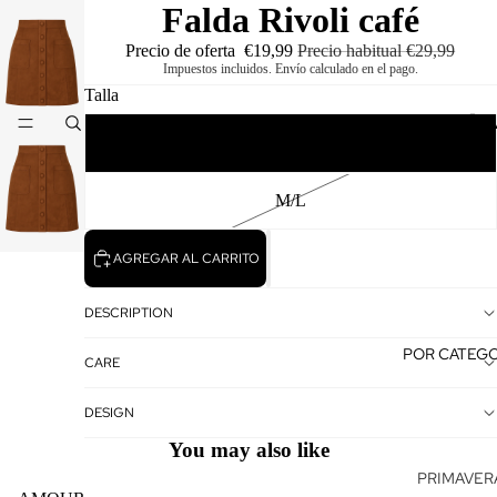
Falda Rivoli café
Precio de oferta
€19,99
Precio habitual
€29,99
Impuestos incluidos. Envío calculado en el pago.
Talla
Amour Shops
NEW NO
S/M
M/L
AGREGAR AL CARRITO
DESCRIPTION
POR CATEGO
CARE
DESIGN
You may also like
PRIMAVERA