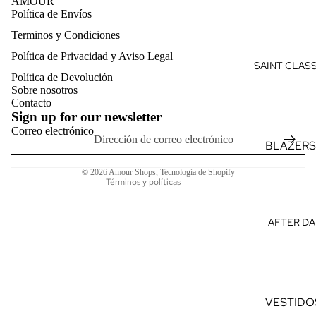
AMOUR
VERANO
Política de Envíos
VES
F
Terminos y Condiciones
Política de reembolso
TID
D
Política de Privacidad y Aviso Legal
Política de privacidad
OS
SAINT CLAS
D
Política de Devolución
Términos del servicio
MO
M
Sobre nosotros
Política de envío
NOS
Contacto
F
Sign up for our newsletter
Información de contacto
CON
TI
Correo electrónico
Aviso legal
JUN
L
BLAZERS
Política de cancelación
TOS
TRAJES
© 2026
Amour Shops
,
Tecnología de Shopify
Términos y políticas
TOP
PANTAL
S
SASTRE
AFTER DA
CAM
CAMISAS
ISAS
PREMIU
CAM
VESTIDO
ISET
ELEGAN
AS
VESTIDO
S