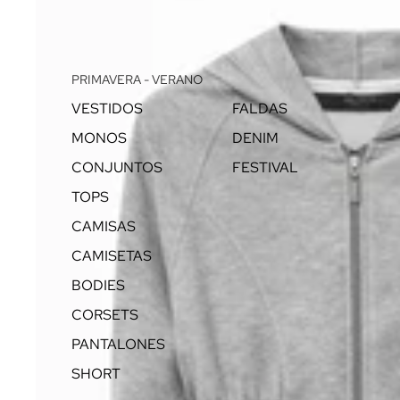
PRIMAVERA - VERANO
VESTIDOS
FALDAS
MONOS
DENIM
CONJUNTOS
FESTIVAL
TOPS
CAMISAS
CAMISETAS
BODIES
CORSETS
PANTALONES
SHORT