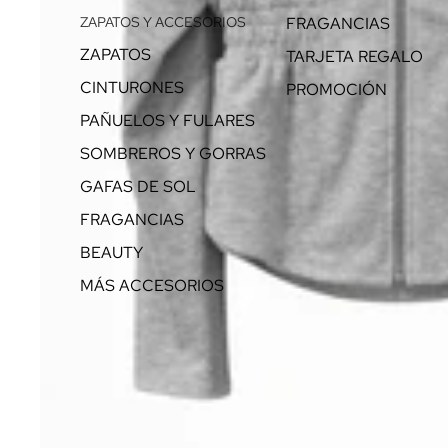
ZAPATOS Y ACCESORIOS
FRAGANCIAS
ZAPATOS
TARJETA REGALO
CINTURONES
PROMOCIÓN
PAÑUELOS Y FULARES
SOMBREROS Y GORRAS
GAFAS DE SOL
FRAGANCIAS
BEAUTY
MÁS ACCESORIOS