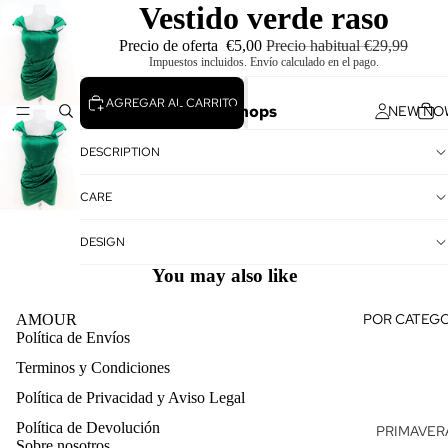
Vestido verde raso
Precio de oferta
€5,00
Precio habitual
€29,99
Impuestos incluidos. Envío calculado en el pago.
AGREGAR AL CARRITO
Amour Shops
NEW NO
DESCRIPTION
CARE
DESIGN
You may also like
POR CATEGO
AMOUR
Política de Envíos
Terminos y Condiciones
Política de reembolso
Política de Privacidad y Aviso Legal
Política de privacidad
Política de Devolución
Términos del servicio
PRIMAVERA
Sobre nosotros