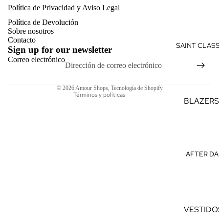
VERANO
Política de Privacidad y Aviso Legal
Política de privacidad
VES
F
Política de Devolución
Términos del servicio
TID
D
Sobre nosotros
Política de envío
Contacto
OS
SAINT CLAS
D
Sign up for our newsletter
Información de contacto
MO
M
Correo electrónico
Aviso legal
NOS
F
Política de cancelación
CON
TI
© 2026
Amour Shops
,
Tecnología de Shopify
Términos y políticas
JUN
L
BLAZERS
TOS
TRAJES
TOP
PANTAL
S
SASTRE
AFTER DA
CAM
CAMISAS
ISAS
PREMIU
CAM
VESTIDO
ISET
ELEGAN
AS
VESTIDO
S