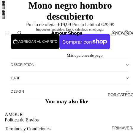
Mono negro hombro
descubierto
Precio de oferta
€19,99
Precio habitual
€29,99
Impuestos incluidos. Envío calculado en el pago.
Amour Shops
NEW NO
AGREGAR AL CARRITO
Más opciones de pago
DESCRIPTION
CARE
DESIGN
POR CATEGO
You may also like
AMOUR
Política de Envíos
PRIMAVERA
Terminos y Condiciones
Política de reembolso