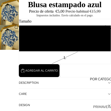
Blusa estampado azul
Precio de oferta
€5,00
Precio habitual
€15,99
Impuestos incluidos. Envío calculado en el pago.
Tamaño
Amour Shops
NEW NO
S
M
L
AGREGAR AL CARRITO
POR CATEGO
DESCRIPTION
CARE
DESIGN
PRIMAVERA