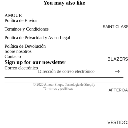
VERANO
You may also like
VES
F
AMOUR
TID
D
Política de Envíos
OS
SAINT CLAS
D
Terminos y Condiciones
Política de reembolso
MO
M
Política de Privacidad y Aviso Legal
Política de privacidad
NOS
F
Política de Devolución
Términos del servicio
CON
TI
Sobre nosotros
Política de envío
Contacto
JUN
L
BLAZERS
Sign up for our newsletter
Información de contacto
TOS
Correo electrónico
TRAJES
Aviso legal
TOP
PANTAL
Política de cancelación
S
SASTRE
© 2026
Amour Shops
,
Tecnología de Shopify
Términos y políticas
AFTER DA
CAM
CAMISAS
ISAS
PREMIU
CAM
VESTIDO
ISET
ELEGAN
AS
VESTIDO
S