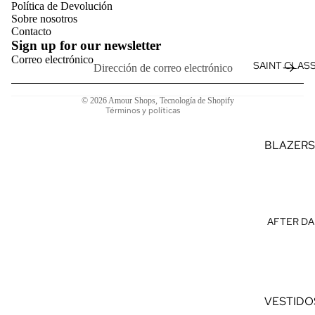
VERANO
Política de Devolución
Términos del servicio
Sobre nosotros
VES
F
Política de envío
Contacto
TID
D
Sign up for our newsletter
Información de contacto
Correo electrónico
OS
SAINT CLAS
D
Aviso legal
MO
M
Política de cancelación
NOS
© 2026
Amour Shops
,
Tecnología de Shopify
F
Términos y políticas
CON
TI
JUN
L
BLAZERS
TOS
TRAJES
TOP
PANTAL
S
SASTRE
AFTER DA
CAM
CAMISAS
ISAS
PREMIU
CAM
VESTIDO
ISET
ELEGAN
AS
VESTIDO
S