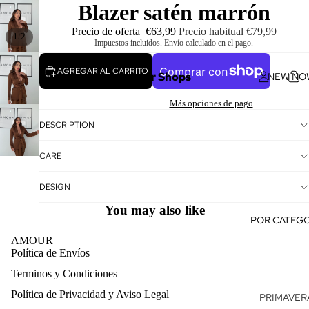
Blazer satén marrón
Precio de oferta
€63,99
Precio habitual
€79,99
/
1
2
Impuestos incluidos. Envío calculado en el pago.
AGREGAR AL CARRITO
Amour Shops
NEW NO
Más opciones de pago
DESCRIPTION
CARE
DESIGN
You may also like
POR CATEGO
AMOUR
Política de Envíos
Terminos y Condiciones
Política de reembolso
Política de Privacidad y Aviso Legal
PRIMAVERA
Política de privacidad