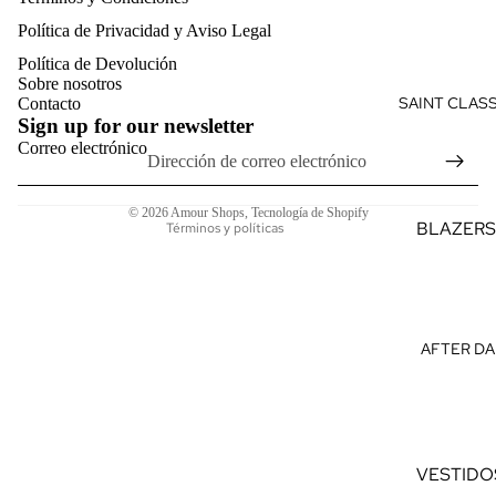
Política de reembolso
VERANO
Política de Privacidad y Aviso Legal
Política de privacidad
VES
F
Política de Devolución
Términos del servicio
TID
D
Sobre nosotros
OS
Política de envío
SAINT CLAS
Contacto
D
Sign up for our newsletter
Información de contacto
MO
M
Correo electrónico
Aviso legal
NOS
F
Política de cancelación
CON
TI
© 2026
Amour Shops
,
Tecnología de Shopify
JUN
L
BLAZERS
Términos y políticas
TOS
TRAJES
TOP
PANTAL
S
SASTRE
AFTER DA
CAM
CAMISAS
ISAS
PREMIU
CAM
VESTIDO
ISET
ELEGAN
AS
VESTIDO
S