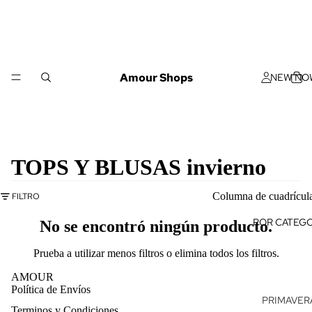
Amour Shops
NEW NO
TOPS Y BLUSAS invierno
Columna de cuadrícul
FILTRO
POR CATEGO
No se encontró ningún producto.
Prueba a utilizar menos filtros o
elimina todos los filtros
.
AMOUR
Política de Envíos
PRIMAVERA
Terminos y Condiciones