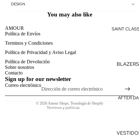
VERANO
DESIGN
VES
F
You may also like
TID
D
OS
AMOUR
SAINT CLAS
D
Política de Envíos
MO
M
Terminos y Condiciones
NOS
Política de reembolso
F
Política de Privacidad y Aviso Legal
Política de privacidad
CON
TI
Política de Devolución
Términos del servicio
JUN
L
BLAZERS
Sobre nosotros
TOS
Política de envío
Contacto
TRAJES
Sign up for our newsletter
Información de contacto
TOP
PANTAL
Correo electrónico
Aviso legal
S
SASTRE
Política de cancelación
AFTER DA
CAM
CAMISAS
© 2026
Amour Shops
,
Tecnología de Shopify
ISAS
Términos y políticas
PREMIU
CAM
VESTIDO
ISET
ELEGAN
AS
VESTIDO
S