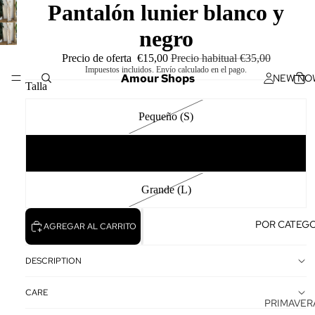
Pantalón lunier blanco y
negro
Precio de oferta
€15,00
Precio habitual
€35,00
Impuestos incluidos. Envío calculado en el pago.
Amour Shops
NEW NO
Talla
Pequeño (S)
Mediano (M)
Grande (L)
POR CATEGO
AGREGAR AL CARRITO
DESCRIPTION
CARE
PRIMAVERA